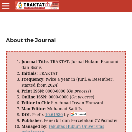
About the Journal
Journal Title
: TRAKTAT: Jurnal Hukum Ekonomi
dan Bisnis
Initials
: TRAKTAT
Frequency
: twice a year in (Juni, & Desember,
started from 2024)
Print ISSN
: 0000-0000 (
On process
)
Online ISSN
: 0000-0000 (
On process
)
Editor in Chief
: Achmad Irwan Hamzani
Man Editor
: Muhamad Sadi Is
DOI
: Prefix
10.61930
by
Publisher
: Penerbit dan Percetakan CV.Picmotiv
Managed by
:
Fakultas Hukum Universitas