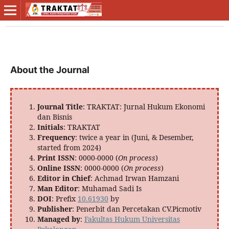
About the Journal
Journal Title
: TRAKTAT: Jurnal Hukum Ekonomi
dan Bisnis
Initials
: TRAKTAT
Frequency
: twice a year in (Juni, & Desember,
started from 2024)
Print ISSN
: 0000-0000 (
On process
)
Online ISSN
: 0000-0000 (
On process
)
Editor in Chief
: Achmad Irwan Hamzani
Man Editor
: Muhamad Sadi Is
DOI
: Prefix
10.61930
by
Publisher
: Penerbit dan Percetakan CV.Picmotiv
Managed by
:
Fakultas Hukum Universitas