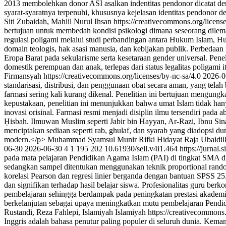
2013 membolehkan donor ASI asalkan indentitas pendonor dicatat den
syarat-syaratnya terpenuhi, khususnya kejelasan identitas pendono
Siti Zubaidah, Mahlil Nurul Ihsan https://creativecommons.org/licens
bertujuan untuk membedah kondisi psikologi dimana seseorang dilema 
regulasi poligami melalui studi perbandingan antara Hukum Islam, 
domain teologis, hak asasi manusia, dan kebijakan publik. Perbedaan me
Eropa Barat pada sekularisme serta kesetaraan gender universal. Pe
domestik perempuan dan anak, terlepas dari status legalitas poligami i
Firmansyah https://creativecommons.org/licenses/by-nc-sa/4.0
2026-0
standarisasi, distribusi, dan penggunaan obat secara aman, yang tel
farmasi sering kali kurang dikenal. Penelitian ini bertujuan mengu
kepustakaan, penelitian ini menunjukkan bahwa umat Islam tidak h
inovasi orisinal. Farmasi resmi menjadi disiplin ilmu tersendiri pada
Ḥisbah. Ilmuwan Muslim seperti Jabir bin Hayyan, Ar-Razi, Ibnu Sina
menciptakan sediaan seperti rab, ghulaf, dan syarab yang diadopsi d
modern.</p>
Muhammad Syamsul Munir
Rifki Hidayat
Raja Ubaidil
06-30
2026-06-30
4
1
195
202
10.61930/sell.v4i1.464
https://jurnal.s
pada mata pelajaran Pendidikan Agama Islam (PAI) di tingkat SMA di 
sedangkan sampel ditentukan menggunakan teknik proportional random
korelasi Pearson dan regresi linier berganda dengan bantuan SPSS 25.
dan signifikan terhadap hasil belajar siswa. Profesionalitas guru ber
pembelajaran sehingga berdampak pada peningkatan prestasi akademi
berkelanjutan sebagai upaya meningkatkan mutu pembelajaran Pendi
Rustandi, Reza Fahlepi, Islamiyah Islamiyah https://creativecommons.
Inggris adalah bahasa penutur paling populer di seluruh dunia. Kem