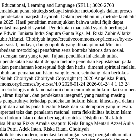
, Educational, Learning and Language (SELL)
3026-2763
mainkan peran strategis sebagai struktur metodologis dalam proses
pendekatan maqashid syariah. Dalam penelitian ini, metode kualitatif
ngga 2025. Hasil penelitian menunjukkan bahwa ushul fiqih dapat
ientasi maqashid syariah. Pendekatan maqashid syariah berfungsi
e
Edwin Juniarta
Indra Saputra Ganta
Kgs. M. Rizki Zubir Alfarizi
ir Alfarizi, Choiriyah https://creativecommons.org/licenses/by-nc-
n sosial, budaya, dan geopolitik yang dihadapi umat Muslim.
bedaan metodologi penafsiran serta konteks historis dan sosial.
engan cara yang tepat. Tujuan penelitian ini adalah untuk
n pendekatan kualitatif dengan metode penelitian kepustakaan pada
ikan pemahaman konseptual fiqh dan hadis, dimensi spiritual melalui
enumbuhkan pemahaman Islam yang toleran, seimbang, dan berfokus
Nailah
Choiriyah Choiriyah
Copyright (c) 2026 Angeliska Putri,
mmons.org/licenses/by-nc-sa/4.0
2026-01-24
2026-01-24
4
1
13
24
gka metodologis untuk memahami dan menurunkan hukum dari sumber-
, aliran fuqahā’, dan pendekatan integratif, yang masing-masing
lisis pengaruhnya terhadap pendekatan hukum Islam, khususnya dalam
f dan analitis pada literatur klasik dan kontemporer yang relevan.
tasi teks dan penalaran rasional, serta fleksibilitas hukum Islam
 hukum Islam dalam berbagai konteks. Disiplin uṣūl al-fiqh
isa Nurana
Rizky Amalia syaputri
Keila Bunga Mentari
Azzel Aulia
ia Putri, Adek Intan, Riska Riani, Choiriyah
tik bisnis modern, orientasi keuntungan sering mengabaikan nilai