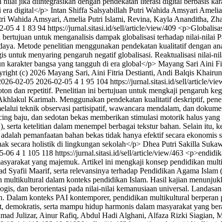
nilai jika diintegrasikan dengan pendekatan literasi digital berbasis kara
era digital</p>
Intan Shiffa Salsyabillah
Putri Wahida Amsyari
Amelia 
utri Wahida Amsyari, Amelia Putri Islami, Revina, Kayla Ananditha, Zh
2-05
4
1
83
94
https://jurnal.sitasi.id/sell/article/view/409
<p>Globalisas
 bertujuan untuk menganalisis dampak globalisasi terhadap nilai-nilai P
 budaya. Metode penelitian menggunakan pendekatan kualitatif dengan anal
untuk menyaring pengaruh negatif globalisasi. Reaktualisasi nilai-nil
n karakter bangsa yang tangguh di era global</p>
Mayang Sari
Aini Fi
right (c) 2026 Mayang Sari, Aini Fitria Destianti, Andi Balqis Khairu
2026-02-05
2026-02-05
4
1
95
104
https://jurnal.sitasi.id/sell/article/v
on dan repetitif. Penelitian ini bertujuan untuk mengkaji pengaruh k
lakul Karimah. Menggunakan pendekatan kualitatif deskriptif, peneli
elalui teknik observasi partisipatif, wawancara mendalam, dan dokum
ncing baju, dan sedotan bekas memberikan stimulasi motorik halus yang s
, serta ketelitian dalam menempel berbagai tekstur bahan. Selain itu
i adalah pemanfaatan bahan bekas tidak hanya efektif secara ekonomis s
nak secara holistik di lingkungan sekolah</p>
Dhea Putri Sakilla
Sukaw
5-06
4
1
105
118
https://jurnal.sitasi.id/sell/article/view/463
<p>endidik
syarakat yang majemuk. Artikel ini mengkaji konsep pendidikan multik
yafii Maarif, serta relevansinya terhadap Pendidikan Agama Islam (P
an multikultural dalam konteks pendidikan Islam. Hasil kajian menun
logis, dan berorientasi pada nilai-nilai kemanusiaan universal. Landas
 Dalam konteks PAI kontemporer, pendidikan multikultural berperan pe
at, demokratis, serta mampu hidup harmonis dalam masyarakat yang b
mad Julizar, Ainur Rafiq, Abdul Hadi Alghani, Alfaza Rizki Siagian, M