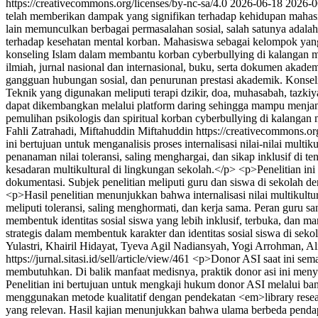
https://creativecommons.org/licenses/by-nc-sa/4.0
2026-06-18
2026-0
telah memberikan dampak yang signifikan terhadap kehidupan mahasis
lain memunculkan berbagai permasalahan sosial, salah satunya adala
terhadap kesehatan mental korban. Mahasiswa sebagai kelompok yang a
konseling Islam dalam membantu korban cyberbullying di kalangan mah
ilmiah, jurnal nasional dan internasional, buku, serta dokumen akad
gangguan hubungan sosial, dan penurunan prestasi akademik. Konseli
Teknik yang digunakan meliputi terapi dzikir, doa, muhasabah, tazkiya
dapat dikembangkan melalui platform daring sehingga mampu menjang
pemulihan psikologis dan spiritual korban cyberbullying di kalangan
Fahli Zatrahadi, Miftahuddin Miftahuddin https://creativecommons.or
ini bertujuan untuk menganalisis proses internalisasi nilai-nilai mult
penanaman nilai toleransi, saling menghargai, dan sikap inklusif di 
kesadaran multikultural di lingkungan sekolah.</p> <p>Penelitian in
dokumentasi. Subjek penelitian meliputi guru dan siswa di sekolah de
<p>Hasil penelitian menunjukkan bahwa internalisasi nilai multikultur
meliputi toleransi, saling menghormati, dan kerja sama. Peran guru sang
membentuk identitas sosial siswa yang lebih inklusif, terbuka, dan
strategis dalam membentuk karakter dan identitas sosial siswa di sek
Yulastri, Khairil Hidayat, Tyeva Agil Nadiansyah, Yogi Arrohman, Al
https://jurnal.sitasi.id/sell/article/view/461
<p>Donor ASI saat ini sema
membutuhkan. Di balik manfaat medisnya, praktik donor asi ini men
Penelitian ini bertujuan untuk mengkaji hukum donor ASI melalui ba
menggunakan metode kualitatif dengan pendekatan <em>library researc
yang relevan. Hasil kajian menunjukkan bahwa ulama berbeda penda