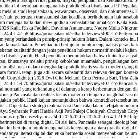
h, seperti larangan riba, gharar, maysir, penipuan, dan ketidakadilan.
litian ini bertujuan menganalisis praktik etika bisnis pada PT Pegada
is melalui studi kepustakaan, wawancara, observasi, dan dokumentasi. H
u’nah, penerapan transparansi dan keadilan, perlindungan hak nasabah, s
dalam menjaga harta dan mewujudkan kemaslahatan umat</p>
Kaila Risk
 2026 Kaila Riska Fadilah, Davirina Annamaura, Nadya Mulia Ningrum
1-24
4
1
47
58
https://jurnal.sitasi.id/sell/article/view/400
<p>Perkembang
yang berlandaskan prinsip-prinsip hukum Islam. Dalam konteks ini, ha
emaslahatan. Penelitian ini bertujuan untuk menganalisis peran kai
atan kualitatif dengan jenis penelitian hukum normatif melalui kajian t
ta bisnis syariah. Hasil penelitian menunjukkan bahwa kaidah asasiy
n, khususnya melalui prinsip kebolehan muamalah, penghilangan kemud
lisit nash dalam menghadapi praktik bisnis syariah modern yang tidak
a formal, tetapi juga adil secara substantif dan relevan dengan konte
yah
Copyright (c) 2026 Dwi Gita Meilani, Ema Permata Sari, Tirta Zahar
1-24
4
1
59
70
https://jurnal.sitasi.id/sell/article/view/407
<p>Pancasila 
lai normatif yang terkandung di dalamnya kerap berbenturan dengan dina
prinsip Pancasila dan realitas bisnis modern di tengah arus globalisasi 
jakan publik. Hasil kajian menunjukkan bahwa kontradiksi tersebut munc
itas. Diperlukan strategi reaktualisasi Pancasila dalam kebijakan hukum
 Ayu
Syahranie Putri Hasbie
Adji Pati Palepi
Choiriyah Choiriyah
Copyr
ommons.org/licenses/by-nc-sa/4.0
2026-02-05
2026-02-05
4
1
71
82
http
rinteraksi di ruang digital. Di sisi lain, Pancasila sebagai ideologi 
ini bertujuan untuk menganalisis ketegangan antara praktik digital Gene
dahnya literasi digital dan etika bermedia sosial menyebabkan belum te