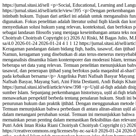
https://jurnal.sitasi.id/sell
<p>Social, Educational, Learning and Lan
https://jurnal.sitasi.id/sell/article/view/395
<p>Dengan perkembangan pes
istinbath hukum. Tujuan dari artikel ini adalah untuk menganalisis f
digunakan. Fokus penelitian adalah literatur ushul fiqih klasik dan k
menyediakan solusi hukum yang relevan, kontekstual, dan berfokus pa
sebagai landasan filosofis yang menjaga keseimbangan antara teks norm
Choiriyah Choiriyah
Copyright (c) 2026 Al Riski, M Bagas Julio, M.D
sa/4.0
2026-01-24
2026-01-24
4
1
1
12
https://jurnal.sitasi.id/sell/ar
Keragaman pandangan dalam bidang fiqh, hadis, tasawuf, dan ijtihad m
Namun, keragaman yang disebutkan di atas terus-menerus menyebabkan
menganalisis dinamika Islam kontemporer dan moderasi Islam, termasu
beberapa set data yang relevan. Temuan penelitian menunjukkan bahwa
tasawuf, dan penerapan ijtihad yang berfokus pada maqashid al-shar
pada kebaikan bersama</p>
Angeliska Putri
Nafisah Basyar
Mayang 
Nafisah Basyar, Mayang Sari, Aini Fitria Destianti, Andi Balqis Khai
https://jurnal.sitasi.id/sell/article/view/398
<p>Uṣūl al-fiqh adalah di
sumber Islam. Sepanjang perkembangan historisnya, uṣūl al-fiqh telah
menawarkan perspektif berbeda tentang penalaran hukum. Studi ini b
penurunan hukum dan praktik ijtihād. Dengan menggunakan metode kuali
Temuan menunjukkan bahwa perbedaan di antara aliran-aliran uṣūl al-
dalam menangani perubahan sosial. Temuan ini menunjukkan bahwa k
memainkan peran penting dalam memastikan fleksibilitas dan releva
Putri
Adek Intan
Riska Riani
Choiriyah Choiriyah
Copyright (c) 2026
https://creativecommons.org/licenses/by-nc-sa/4.0
2026-01-24
2026-0