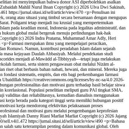
enelitian ini menyimpulkan bahwa donor ASI diperbolehkan asalkan
i Zubaidah
Mahlil Nurul Ihsan
Copyright (c) 2026 Ulva Dwi Sakinah,
.461
https://jurnal.sitasi.id/sell/article/view/470
<p>Penulisan ini
jek, orang atau situasi yang timbul secara bersamaan dengan mengupas
arat. Poligami tetap menjadi isu krusial yang mempertemukan
Islam pada keadilan moral, Indonesia pada legalitas administratif, dan
ren hukum global mulai bergerak menuju perlindungan hak-hak
Copyright (c) 2026 Indra Pratama, Muhammad Amar Adly, Heri
4
<p>Farmasi merupakan ilmu yang mempelajari peracikan,
i, dan Romawi. Namun, kontribusi peradaban Islam dalam sejarah
ada masa kejayaan Daulah Abbasiyah. Melalui pendekatan studi
oscorides menjadi al-Mawādd al-Tibbiyyah—tetapi juga melakukan
sekolah farmasi, serta sistem pengawasan obat melalui Nizām al-
n riset obat berbasis bahan nabati, hewani, dan mineral. Mereka juga
fondasi sistematis, empiris, dan etis bagi perkembangan farmasi
baidillah https://creativecommons.org/licenses/by-nc-sa/4.0
2026-
bungan profesionalitas dan motivasi guru terhadap hasil belajar siswa
n korelasional. Populasi penelitian meliputi guru PAI tingkat SMA,
 validitas dan reliabilitasnya, kemudian dianalisis menggunakan
i kerja berada pada kategori tinggi serta memiliki hubungan positif
n motivasi kerja mendorong efektivitas pelaksanaan proses
profesional dan motivasi guru melalui pengembangan keprofesian
iyah Islamiyah
Danny Riani
Marliat Marliat
Copyright (c) 2026 Jajang
0/sell.v4i1.472
https://jurnal.sitasi.id/sell/article/view/490
<p>Bahasa
 salah satu keterampilan penting dalam komunikasi global. Oleh