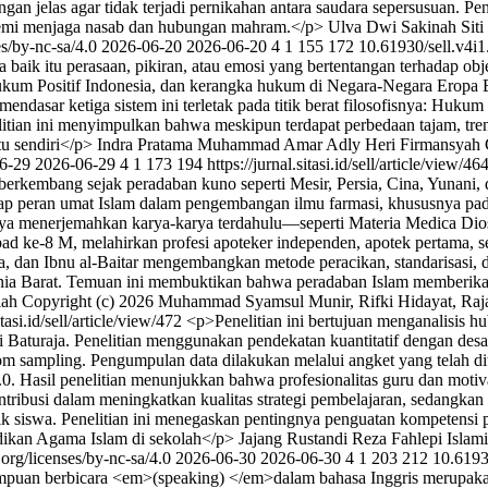
gan jelas agar tidak terjadi pernikahan antara saudara sepersusuan. P
r demi menjaga nasab dan hubungan mahram.</p>
Ulva Dwi Sakinah
Sit
es/by-nc-sa/4.0
2026-06-20
2026-06-20
4
1
155
172
10.61930/sell.v4i1
baik itu perasaan, pikiran, atau emosi yang bertentangan terhadap ob
Hukum Positif Indonesia, dan kerangka hukum di Negara-Negara Eropa B
ndasar ketiga sistem ini terletak pada titik berat filosofisnya: Hukum 
nelitian ini menyimpulkan bahwa meskipun terdapat perbedaan tajam, t
tu sendiri</p>
Indra Pratama
Muhammad Amar Adly
Heri Firmansyah
6-29
2026-06-29
4
1
173
194
https://jurnal.sitasi.id/sell/article/view/46
ah berkembang sejak peradaban kuno seperti Mesir, Persia, Cina, Yunan
ngkap peran umat Islam dalam pengembangan ilmu farmasi, khususnya p
anya menerjemahkan karya-karya terdahulu—seperti Materia Medica Di
 abad ke-8 M, melahirkan profesi apoteker independen, apotek pertama, 
, dan Ibnu al-Baitar mengembangkan metode peracikan, standarisasi, da
unia Barat. Temuan ini membuktikan bahwa peradaban Islam memberikan 
lah
Copyright (c) 2026 Muhammad Syamsul Munir, Rifki Hidayat, Raja U
itasi.id/sell/article/view/472
<p>Penelitian ini bertujuan menganalisis hu
Baturaja. Penelitian menggunakan pendekatan kuantitatif dengan desai
 sampling. Pengumpulan data dilakukan melalui angket yang telah diuji
0. Hasil penelitian menunjukkan bahwa profesionalitas guru dan motivas
kontribusi dalam meningkatkan kualitas strategi pembelajaran, sedangka
k siswa. Penelitian ini menegaskan pentingnya penguatan kompetensi 
dikan Agama Islam di sekolah</p>
Jajang Rustandi
Reza Fahlepi
Islam
org/licenses/by-nc-sa/4.0
2026-06-30
2026-06-30
4
1
203
212
10.6193
ampuan berbicara <em>(speaking) </em>dalam bahasa Inggris merupakan