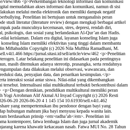
ticle/view/466
<p>Perkembangan teknologi informasi dan komunikasi
igital memudahkan akses informasi dan komunikasi, namun di sisi
lakukan melalui media elektronik dan memiliki dampak negatif
rbullying. Penelitian ini bertujuan untuk menganalisis peran
tudi literatur (literature review) dengan mengkaji berbagai artikel
ampak pada munculnya kecemasan, stres, depresi, rendah diri,
, psikologis, dan sosial yang berlandaskan Al-Qur’an dan Hadis.
nilai keislaman. Dalam era digital, layanan konseling Islam juga
konseling Islam memiliki efektivitas yang tinggi dalam membantu
in Miftahuddin
Copyright (c) 2026 Nila Mufthia Ramadhani, M.
ell.v4i1.466
https://jurnal.sitasi.id/sell/article/view/462
<p>Penelitian
heterogen. Latar belakang penelitian ini didasarkan pada pentingnya
mun, masih ditemukan adanya stereotip, prasangka, serta rendahnya
 pengumpulan data dilakukan melalui observasi, wawancara, dan
 reduksi data, penyajian data, dan penarikan kesimpulan.</p>
rta interaksi sosial antar siswa. Nilai-nilai yang dikembangkan
tersebut. Internalisasi nilai multikultural terbukti berkontribusi dalam
p> <p>Dengan demikian, pendidikan multikultural memiliki peran
ah
Yogi Arrohman
Alif Akmal Al Irsyad
Copyright (c) 2026 Resti
026-06-20
2026-06-20
4
1
145
154
10.61930/sell.v4i1.462
ctashare yang mempertemukan ibu pendonor dengan bayi yang
adap hubungan mahram jika bayi menyusu kepada wanita lain.
ram berdasarkan prinsip <em>radha’ah</em>. Penelitian ini
ulama kontemporer, fatwa lembaga Islam dan juga jurnal akademik
lajarang karena khawatir kekacauan nasab. Fatwa MUI No. 28 Tahun