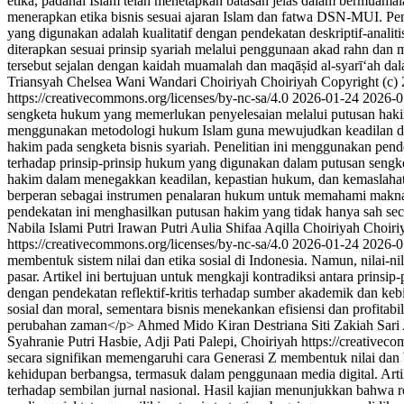
etika, padahal Islam telah menetapkan batasan jelas dalam bermuamala
menerapkan etika bisnis sesuai ajaran Islam dan fatwa DSN-MUI. Pene
yang digunakan adalah kualitatif dengan pendekatan deskriptif-analit
diterapkan sesuai prinsip syariah melalui penggunaan akad rahn dan m
tersebut sejalan dengan kaidah muamalah dan maqāṣid al-syarī‘ah 
Triansyah
Chelsea Wani Wandari
Choiriyah Choiriyah
Copyright (c)
https://creativecommons.org/licenses/by-nc-sa/4.0
2026-01-24
2026-0
sengketa hukum yang memerlukan penyelesaian melalui putusan hakim 
menggunakan metodologi hukum Islam guna mewujudkan keadilan dan k
hakim pada sengketa bisnis syariah. Penelitian ini menggunakan pendek
terhadap prinsip-prinsip hukum yang digunakan dalam putusan sengke
hakim dalam menegakkan keadilan, kepastian hukum, dan kemaslahata
berperan sebagai instrumen penalaran hukum untuk memahami makna imp
pendekatan ini menghasilkan putusan hakim yang tidak hanya sah secar
Nabila Islami Putri Irawan
Putri Aulia
Shifaa Aqilla
Choiriyah Choiri
https://creativecommons.org/licenses/by-nc-sa/4.0
2026-01-24
2026-0
membentuk sistem nilai dan etika sosial di Indonesia. Namun, nilai-ni
pasar. Artikel ini bertujuan untuk mengkaji kontradiksi antara prinsip-
dengan pendekatan reflektif-kritis terhadap sumber akademik dan kebi
sosial dan moral, sementara bisnis menekankan efisiensi dan profitabil
perubahan zaman</p>
Ahmed Mido
Kiran Destriana
Siti Zakiah
Sari
Syahranie Putri Hasbie, Adji Pati Palepi, Choiriyah https://creativec
secara signifikan memengaruhi cara Generasi Z membentuk nilai dan be
kehidupan berbangsa, termasuk dalam penggunaan media digital. Artikel 
terhadap sembilan jurnal nasional. Hasil kajian menunjukkan bahwa ren