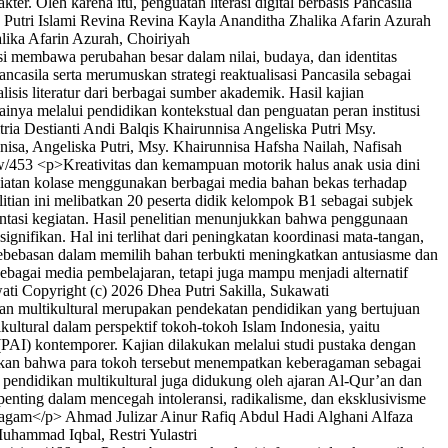
kter. Oleh karena itu, penguatan literasi digital berbasis Pancasila
Putri Islami
Revina Revina
Kayla Ananditha
Zhalika Afarin Azurah
alika Afarin Azurah, Choiriyah
i membawa perubahan besar dalam nilai, budaya, dan identitas
ancasila serta merumuskan strategi reaktualisasi Pancasila sebagai
isis literatur dari berbagai sumber akademik. Hasil kajian
ainya melalui pendidikan kontekstual dan penguatan peran institusi
tria Destianti
Andi Balqis Khairunnisa
Angeliska Putri
Msy.
nnisa, Angeliska Putri, Msy. Khairunnisa Hafsha Nailah, Nafisah
iew/453
<p>Kreativitas dan kemampuan motorik halus anak usia dini
egiatan kolase menggunakan berbagai media bahan bekas terhadap
tian ini melibatkan 20 peserta didik kelompok B1 sebagai subjek
entasi kegiatan. Hasil penelitian menunjukkan bahwa penggunaan
ignifikan. Hal ini terlihat dari peningkatan koordinasi mata-tangan,
, kebebasan dalam memilih bahan terbukti meningkatkan antusiasme dan
ebagai media pembelajaran, tetapi juga mampu menjadi alternatif
ati
Copyright (c) 2026 Dhea Putri Sakilla, Sukawati
an multikultural merupakan pendekatan pendidikan yang bertujuan
ultural dalam perspektif tokoh-tokoh Islam Indonesia, yaitu
AI) kontemporer. Kajian dilakukan melalui studi pustaka dengan
jukkan bahwa para tokoh tersebut menempatkan keberagaman sebagai
an pendidikan multikultural juga didukung oleh ajaran Al-Qur’an dan
nting dalam mencegah intoleransi, radikalisme, dan eksklusivisme
eragam</p>
Ahmad Julizar
Ainur Rafiq
Abdul Hadi Alghani
Alfaza
uhammad Iqbal, Restri Yulastri