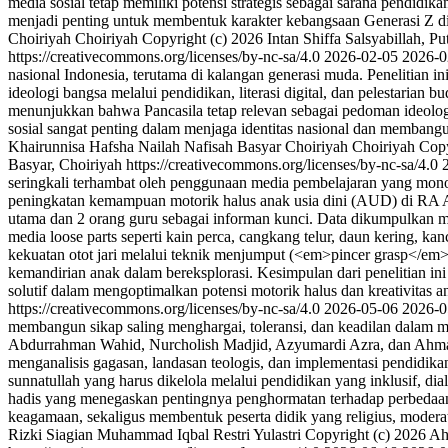
media sosial tetap memiliki potensi strategis sebagai sarana pendidikan 
menjadi penting untuk membentuk karakter kebangsaan Generasi Z di 
Choiriyah Choiriyah
Copyright (c) 2026 Intan Shiffa Salsyabillah, P
https://creativecommons.org/licenses/by-nc-sa/4.0
2026-02-05
2026-0
nasional Indonesia, terutama di kalangan generasi muda. Penelitian ini
ideologi bangsa melalui pendidikan, literasi digital, dan pelestarian
menunjukkan bahwa Pancasila tetap relevan sebagai pedoman ideologis 
sosial sangat penting dalam menjaga identitas nasional dan membangu
Khairunnisa Hafsha Nailah
Nafisah Basyar
Choiriyah Choiriyah
Copy
Basyar, Choiriyah https://creativecommons.org/licenses/by-nc-sa/4.0
seringkali terhambat oleh penggunaan media pembelajaran yang monot
peningkatan kemampuan motorik halus anak usia dini (AUD) di RA Akh
utama dan 2 orang guru sebagai informan kunci. Data dikumpulkan m
media loose parts seperti kain perca, cangkang telur, daun kering, ka
kekuatan otot jari melalui teknik menjumput (<em>pincer grasp</em>)
kemandirian anak dalam bereksplorasi. Kesimpulan dari penelitian in
solutif dalam mengoptimalkan potensi motorik halus dan kreativitas a
https://creativecommons.org/licenses/by-nc-sa/4.0
2026-05-06
2026-0
membangun sikap saling menghargai, toleransi, dan keadilan dalam ma
Abdurrahman Wahid, Nurcholish Madjid, Azyumardi Azra, dan Ahmad S
menganalisis gagasan, landasan teologis, dan implementasi pendidik
sunnatullah yang harus dikelola melalui pendidikan yang inklusif, dia
hadis yang menegaskan pentingnya penghormatan terhadap perbedaan.
keagamaan, sekaligus membentuk peserta didik yang religius, moder
Rizki Siagian
Muhammad Iqbal
Restri Yulastri
Copyright (c) 2026 Ah