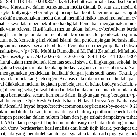
6-18
4
1
119
132
10.61930/sell.v4i1.463
https://jurnal.sitasi.id/sell/ar
wa, khususnya dalam penggunaan media digital. Di satu sisi, media d
h cyberbullying. Cyberbullying merupakan bentuk perundungan yang di
ktif menggunakan media digital memiliki risiko tinggi mengalami cybe
asiswa dalam perspektif media digital. Penelitian menggunakan metode s
emik yang relevan. Hasil kajian menunjukkan bahwa cyberbullying berd
ng Islam berperan dalam membantu korban melalui pendekatan spiritual
tun nafs, konseling individual Islami, dan pendampingan berbasis nilai-
kau mahasiswa secara lebih luas. Penelitian ini menyimpulkan bahwa 
 mahasiswa.</p>
Nila Mufthia Ramadhani
M. Fahli Zatrahadi
Miftahudd
g/licenses/by-nc-sa/4.0
2026-06-18
2026-06-18
4
1
133
144
10.61930/s
ikultural dalam membentuk identitas sosial siswa di lingkungan sekolah 
tengah keberagaman latar belakang budaya, agama, dan sosial siswa. Na
i menggunakan pendekatan kualitatif dengan jenis studi kasus. Teknik
ngan latar belakang heterogen. Analisis data dilakukan melalui tahapan
al dilakukan melalui kegiatan pembelajaran di kelas, budaya sekolah, se
at penting sebagai fasilitator dan teladan dalam menanamkan nilai-nilai 
 mampu berinteraksi secara harmonis dalam lingkungan yang beragam.</
olah heterogen.</p>
Resti Yulastri
Khairil Hidayat
Tyeva Agil Nadiansy
if Akmal Al Irsyad https://creativecommons.org/licenses/by-nc-sa/4.0
2
kin mudah dilakukan, terutama dengan hadirnya platform seperti La
yimpan persoalan dalam hukum Islam dan juga terkait dampaknya terh
nk ASI dalam perspektif fiqih dan implikasinya terhadap hubungan mah
h</em> berdasarkan hasil analisis dari kitab fiqih klasik, pendapat 
pat, ada yang membolehkan dengan syarat ketat dan ada juga yang me