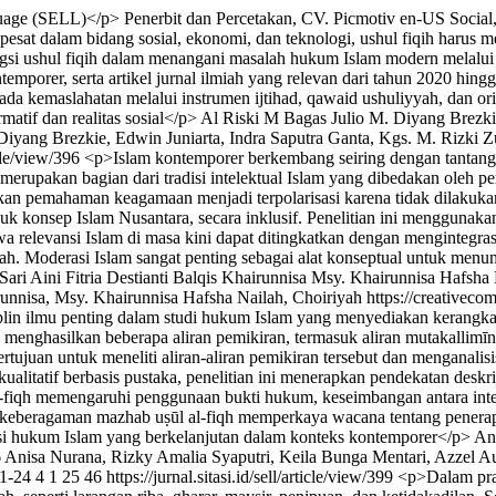
guage (SELL)</p>
Penerbit dan Percetakan, CV. Picmotiv
en-US
Social
at dalam bidang sosial, ekonomi, dan teknologi, ushul fiqih harus me
ungsi ushul fiqih dalam menangani masalah hukum Islam modern melalui 
ontemporer, serta artikel jurnal ilmiah yang relevan dari tahun 2020 hi
da kemaslahatan melalui instrumen ijtihad, qawaid ushuliyyah, dan or
atif dan realitas sosial</p>
Al Riski
M Bagas Julio
M. Diyang Brezki
iyang Brezkie, Edwin Juniarta, Indra Saputra Ganta, Kgs. M. Rizki Zub
ticle/view/396
<p>Islam kontemporer berkembang seiring dengan tantanga
erupakan bagian dari tradisi intelektual Islam yang dibedakan oleh per
 pemahaman keagamaan menjadi terpolarisasi karena tidak dilakukan d
k konsep Islam Nusantara, secara inklusif. Penelitian ini menggunaka
 relevansi Islam di masa kini dapat ditingkatkan dengan mengintegras
i’ah. Moderasi Islam sangat penting sebagai alat konseptual untuk m
Sari
Aini Fitria Destianti
Balqis Khairunnisa
Msy. Khairunnisa Hafsha 
runnisa, Msy. Khairunnisa Hafsha Nailah, Choiriyah https://creativeco
siplin ilmu penting dalam studi hukum Islam yang menyediakan keran
 menghasilkan beberapa aliran pemikiran, termasuk aliran mutakallimīn
ertujuan untuk meneliti aliran-aliran pemikiran tersebut dan mengana
tatif berbasis pustaka, penelitian ini menerapkan pendekatan deskripti
fiqh memengaruhi penggunaan bukti hukum, keseimbangan antara interpre
eberagaman mazhab uṣūl al-fiqh memperkaya wacana tentang penerapan
nsi hukum Islam yang berkelanjutan dalam konteks kontemporer</p>
An
 Anisa Nurana, Rizky Amalia Syaputri, Keila Bunga Mentari, Azzel Aul
1-24
4
1
25
46
https://jurnal.sitasi.id/sell/article/view/399
<p>Dalam prak