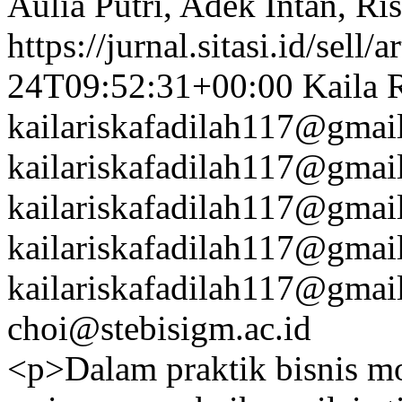
Aulia Putri, Adek Intan, Ri
https://jurnal.sitasi.id/sell/
24T09:52:31+00:00
Kaila 
kailariskafadilah117@gmai
kailariskafadilah117@gmai
kailariskafadilah117@gmai
kailariskafadilah117@gmai
kailariskafadilah117@gmai
choi@stebisigm.ac.id
<p>Dalam praktik bisnis mo