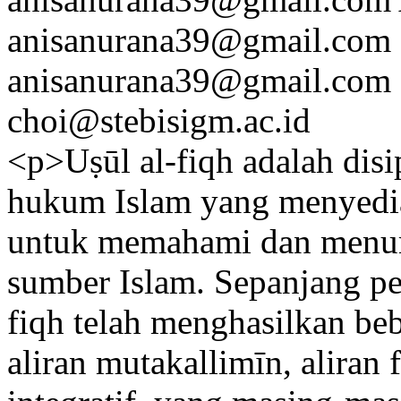
anisanurana39@gmail.com
anisanurana39@gmail.com
choi@stebisigm.ac.id
<p>Uṣūl al-fiqh adalah disi
hukum Islam yang menyedi
untuk memahami dan menur
sumber Islam. Sepanjang pe
fiqh telah menghasilkan beb
aliran mutakallimīn, aliran